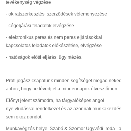
tevékenység végzése
Állásportálok
- okiratszerkesztés, szerződések véleményezése
Állásinterjú
- cégeljárási feladatok elvégzése
Diplomás pályakövetés
- elektronikus peres és nem peres eljárásokkal
MŰHELYEK
kapcsolatos feladatok előkészítése, elvégzése
Mentál Klub
- hatóságok előtti eljárás, ügyintézés.
KIADVÁNYOK
Károli könyvek
Monográfia
Profi jogász csapatunk minden segítséget megad neked
ahhoz, hogy ne tévedj el a mindennapok útvesztőiben.
Tanulmánykötet
Előnyt jelent számodra, ha tárgyalóképes angol
Műfordítás, forrás
nyelvtudással rendelkezel és az azonnali munkakezdés
Idegennyelvű sorozatunk
sem okoz gondot.
Jegyzet
Munkavégzés helye: Szabó & Szomor Ügyvédi Iroda - a