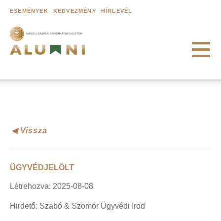
ESEMÉNYEK
KEDVEZMÉNY
HÍRLEVÉL
RÓLUNK
A Károliról
◀ Vissza
Károli Alumni Közösség
Egyetemi hírek
ÜGYVÉDJELÖLT
ÖREGDIÁKOK
Létrehozva: 2025-08-08
Adatbázis
Hirdető: Szabó & Szomor Ügyvédi Irod
Alumni Mentor Program