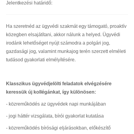
Jelentkezési határidő:
Karriertörténetek
Fotók, videók
Ha szeretnéd az ügyvédi szakmát egy támogató, proaktív
Alumni találkozó
közegben elsajátítani, akkor nálunk a helyed. Ügyvédi
Híres Alumni hallgatóink
irodánk lehetőséget nyújt számodra a polgári jog,
REGISZTRÁCIÓ
gazdasági jog, valamint munkajog terén szerzett elméleti
Alumni regisztráció
tudásod gyakorlati elmélyítésére.
Álláshírlevél-regisztráció
Alumni adatok frissítése
Klasszikus ügyvédjelölti feladatok elvégzésére
GYIK
keressük új kollégánkat, így különösen:
KARRIER
- közreműködés az ügyvédek napi munkájában
Aktuális állásajánlatok
- jogi háttér vizsgálata, bírói gyakorlat kutatása
Pályázatok
- közreműködés bírósági eljárásokban, előkészítő
Képzések