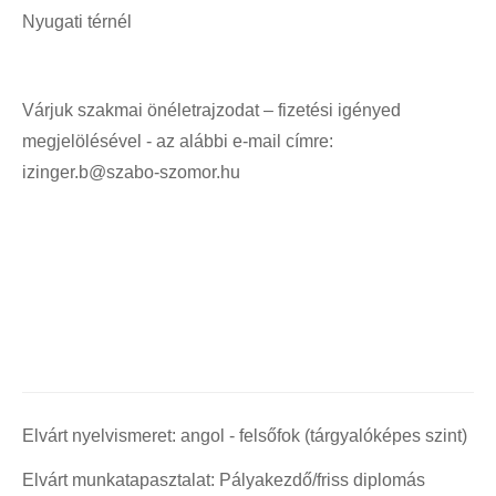
ÁJK Kari kiadványok
Nyugati térnél
Patrocinium Kiadó
Várjuk szakmai önéletrajzodat – fizetési igényed
megjelölésével - az alábbi e-mail címre:
izinger.b@szabo-szomor.hu
Elvárt nyelvismeret: angol - felsőfok (tárgyalóképes szint)
Elvárt munkatapasztalat: Pályakezdő/friss diplomás