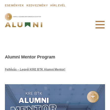
ESEMÉNYEK
KEDVEZMÉNY
HÍRLEVÉL
RÓLUNK
Alumni Mentor Program
A Károliról
Felhívás – Legyél KRE BTK Alumni Mentor!
Károli Alumni Közösség
Egyetemi hírek
ÖREGDIÁKOK
Adatbázis
Alumni Mentor Program