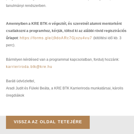
ÁJK Kari kiadványok
tanulmányi rendszerben.
Patrocinium Kiadó
Amennyiben a KRE BTK-n végeztél, és szeretnél alumni mentorként
csatlakozni a programhoz, kérjük, töltsd ki az alábbi rövid regisztrációs
űrlapot
:
https://forms.gle/j9doARc7Gjxzu4vu7
(kitöltési idő kb. 3
perc).
Bármilyen kérdésed van a programmal kapcsolatban, fordulj hozzánk:
karrieriroda.btk@kre.hu
Baráti üdvözlettel,
Aradi Judit és Füleki Beáta, a KRE BTK Karrieriroda munkatársai, károlis
öregdiákok
VISSZA AZ OLDAL TETEJÉRE