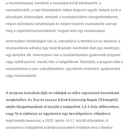
a munkahelyedet, mesélnél a munkádat érintő kérdésekről: a
Állásportálok
munkakörödről, a napi feladataidról, kikkel dolgozol együtt, melyek azok a
készségek, képességek, amelyek a munkakörödben elengedhetetlenek,
Állásinterjú
milyen előrelépési lehetőségek és milyen hasonló munkakörök vannak
Diplomás pályakövetés
még a cégednél/szervezetednél, hogyan telik egy munkanapod.
MŰHELYEK
Amennyiben lehetőséged van rá, interaktívvá is teheted ezt az alkalmat: a
résztvevőknek adhatsz egy rövid feladatot, beviheted őket egy meetingre,
Mentál Klub
egy tanórára stb. Amennyiben van a munkahelyeden gyakornoki program
KIADVÁNYOK
vagy nyitott pozíció, mesélj róla a hallgatóknak. Reméljük, a program által a
Károli könyvek
munkahelyed is nyer a későbbiekben: egy károlis önkéntest, gyakornokot
vagy munkavállalót.
Monográfia
Tanulmánykötet
A program koordinációját mi vállaljuk az előre egyeztetett kereteknek
Műfordítás, forrás
megfelelően. Az őszi és tavaszi Károli Közösségi Napok (Tréninghét)
idején látogathatnának el hozzád a hallgatóink 1,5-3 órás időkeretben,
Idegennyelvű sorozatunk
vagy Te is eljöhetsz az egyetemre egy beszélgetésre, előadásra
Jegyzet
legközelebb tavasszal, a 2025. április 14-17. között időszakban. A
programot a hallgatóink számára kurzusként hirdetjük meg a Neptun