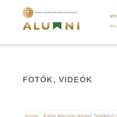
NY
RÓ
FOTÓK, VIDEÓK
Károli Bölcsész Alumni Találkozó 