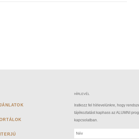
HÍRLEVÉL
JÁNLATOK
Iratkozz fel hírlevelünkre, hogy rendsz
tájékoztatást kaphass az ALUMNI pro
ORTÁLOK
kapcsolatban.
NTERJÚ