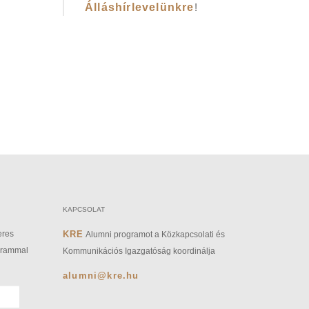
Álláshírlevelünkre
!
KAPCSOLAT
eres
KRE
Alumni programot a Közkapcsolati és
grammal
Kommunikációs Igazgatóság koordinálja
alumni@kre.hu