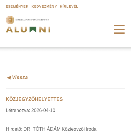
ESEMÉNYEK
KEDVEZMÉNY
HÍRLEVÉL
RÓLUNK
A Károliról
◀ Vissza
Károli Alumni Közösség
Egyetemi hírek
KÖZJEGYZŐHELYETTES
ÖREGDIÁKOK
Létrehozva: 2026-04-10
Adatbázis
Alumni Mentor Program
Hirdető: DR. TÓTH ÁDÁM Közjegyzői Iroda