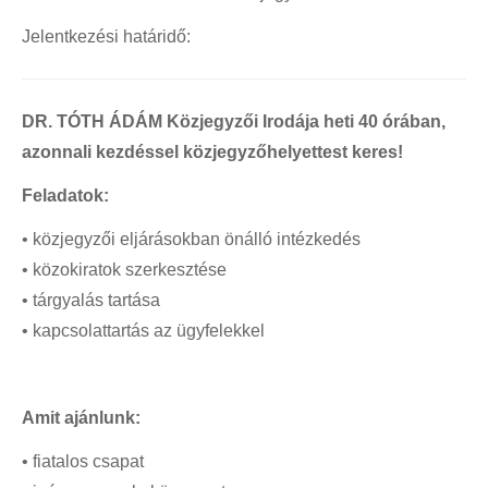
Karriertörténetek
Jelentkezési határidő:
Fotók, videók
Alumni találkozó
DR. TÓTH ÁDÁM Közjegyzői Irodája heti 40 órában,
Híres Alumni hallgatóink
azonnali kezdéssel közjegyzőhelyettest keres!
REGISZTRÁCIÓ
Feladatok:
Alumni regisztráció
• közjegyzői eljárásokban önálló intézkedés
Álláshírlevél-regisztráció
• közokiratok szerkesztése
Alumni adatok frissítése
• tárgyalás tartása
GYIK
• kapcsolattartás az ügyfelekkel
KARRIER
Aktuális állásajánlatok
Amit ajánlunk:
Pályázatok
• fiatalos csapat
Képzések