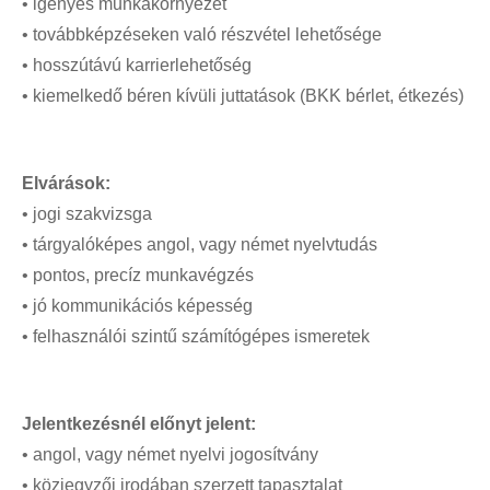
• igényes munkakörnyezet
Állásportálok
• továbbképzéseken való részvétel lehetősége
• hosszútávú karrierlehetőség
Állásinterjú
• kiemelkedő béren kívüli juttatások (BKK bérlet, étkezés)
Diplomás pályakövetés
MŰHELYEK
Elvárások:
Mentál Klub
• jogi szakvizsga
KIADVÁNYOK
• tárgyalóképes angol, vagy német nyelvtudás
Károli könyvek
• pontos, precíz munkavégzés
Monográfia
• jó kommunikációs képesség
• felhasználói szintű számítógépes ismeretek
Tanulmánykötet
Műfordítás, forrás
Idegennyelvű sorozatunk
Jelentkezésnél előnyt jelent:
Jegyzet
• angol, vagy német nyelvi jogosítvány
• közjegyzői irodában szerzett tapasztalat