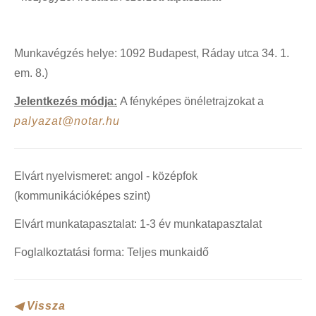
ÁJK Kari kiadványok
Patrocinium Kiadó
Munkavégzés helye:
1092 Budapest, Ráday utca 34. 1.
em. 8.)
Jelentkezés módja:
A fényképes önéletrajzokat a
palyazat@notar.hu
Elvárt nyelvismeret: angol - középfok
(kommunikációképes szint)
Elvárt munkatapasztalat: 1-3 év munkatapasztalat
Foglalkoztatási forma: Teljes munkaidő
◀ Vissza