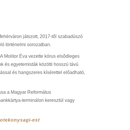
ehérváron játszott, 2017-től szabadúszó
óló történelmi sorozatban.
A Molitor Éva vezette kórus elsődleges
ok és egyetemisták közötti hosszú távú
ssal és hangszeres kísérettel előadható,
gassa a Magyar Református
ankkártya-terminálon keresztül vagy
jotekonysagi-est