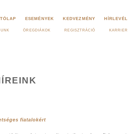
ITÓLAP
ESEMÉNYEK
KEDVEZMÉNY
HÍRLEVÉL
LUNK
ÖREGDIÁKOK
REGISZTRÁCIÓ
KARRIER
HÍREINK
etséges fiatalokért