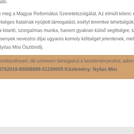
ató.
 meg a Magyar Református Szeretetszolgálat. Az elmúlt kilenc é
tséges fiatalnak nyújtott támogatást, esélyt teremtve tehetségü
 kitartó, szorgalmas munka, hanem gyakran külső segítségre, t
rsenyek nevezési díjai ugyanis komoly költséget jelentenek, 
ilas Misi Ösztöndíj.
rendezvényen, de szívesen támogatná a kezdeményezést, ado
0702019-85008898-51100005 Közlemény: Nyilas Misi