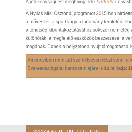
A jótékonysági est meghívója
ide kattintva
olvash
A Nyilas Misi Ösztöndíjprogramot 2015-ben hirdette
a művészet, a sport vagy a tudomány területén tehe
a tehetség kibontakoztatásához sokszor nem elég a
különórák, a megfelelő eszközök beszerzése, a ve
magának. Ebben a helyzetben nyújt támogatást a Ny
Amennyiben nem tud személyesen részt venni a 
Szeretetszolgálat bankszámlájára is átutalhatja:
1
VISSZA AZ OLDAL TETEJÉRE