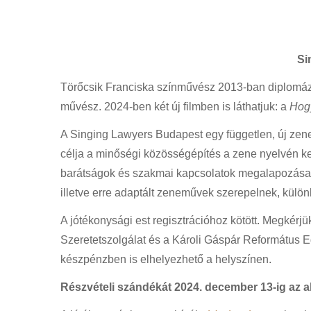
Si
Törőcsik Franciska színművész 2013-ban diplomázo
művész. 2024-ben két új filmben is láthatjuk: a
Hogy
A Singing Lawyers Budapest egy független, új zenei
célja a minőségi közösségépítés a zene nyelvén ker
barátságok és szakmai kapcsolatok megalapozása. 
illetve erre adaptált zeneművek szerepelnek, külö
A jótékonysági est regisztrációhoz kötött. Megkér
Szeretetszolgálat és a Károli Gáspár Református 
készpénzben is elhelyezhető a helyszínen.
Részvételi szándékát 2024. december 13-ig az alá