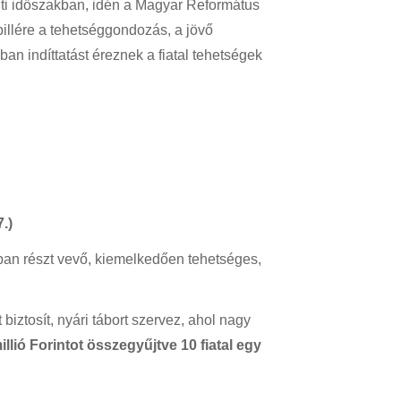
nti időszakban, idén a Magyar Református
llére a tehetséggondozás, a jövő
n indíttatást éreznek a fiatal tehetségek
.)
sban részt vevő, kiemelkedően tehetséges,
iztosít, nyári tábort szervez, ahol nagy
llió Forintot összegyűjtve 10 fiatal egy