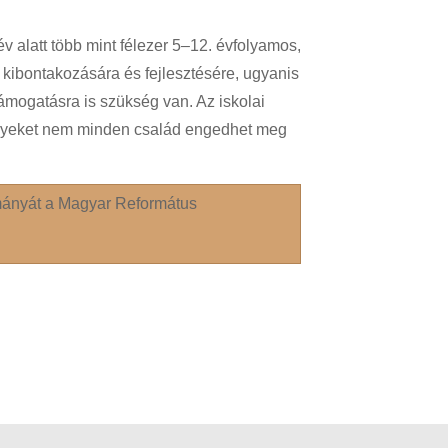
v alatt több mint félezer 5–12. évfolyamos,
k kibontakozására és fejlesztésére, ugyanis
ámogatásra is szükség van. Az iskolai
melyeket nem minden család engedhet meg
mányát a Magyar Református