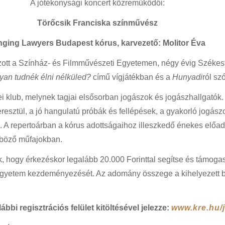
A jótékonysági koncert közreműködői:
Törőcsik Franciska színművész
nging Lawyers Budapest kórus, karvezető: Molitor Éva
tt a Színház- és Filmművészeti Egyetemen, négy évig Székesf
an tudnék élni nélküled?
című vígjátékban és a
Hunyadi
ról sz
 klub, melynek tagjai elsősorban jogászok és jogászhallgatók. 
esztül, a jó hangulatú próbák és fellépések, a gyakorló jogász
A repertoárban a kórus adottságaihoz illeszkedő énekes előadá
nböző műfajokban.
jük, hogy érkezéskor legalább 20.000 Forinttal segítse és támo
Egyetem kezdeményezését. Az adomány összege a kihelyezett b
bbi regisztrációs felület kitöltésével jelezze:
www.kre.hu/