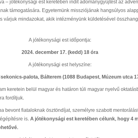
va – jótékonysági est keretében indít adománygyűjtést az adve
ának támogatására. Egyetemünk missziójának hangsúlyos alappi
és várjuk mindazokat, akik intézményünk küldetésével összhangba
A jótékonysági est időpontja:
2024. december 17. (kedd) 18 óra
A jótékonysági est helyszíne:
sekonics-palota, Bálterem (1088 Budapest, Múzeum utca 17
gram keretein belül magyar és határon túli magyar nyelvű oktatá
a fordítjuk.
bevont fiataloknak ösztöndíjat, személyre szabott mentorálást b
égépítésre is.
A jótékonysági est keretében célunk, hogy 4 mi
ehetővé.