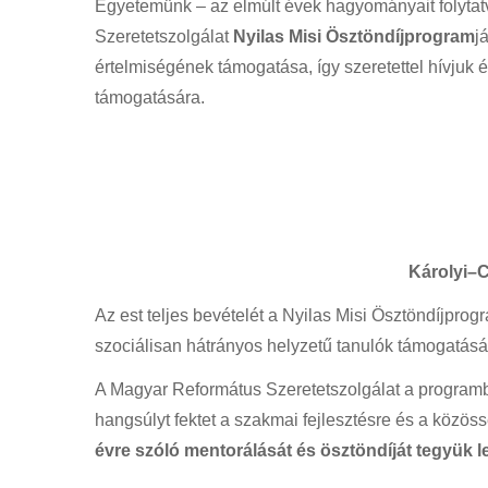
Egyetemünk – az elmúlt évek hagyományait folytat
Szeretetszolgálat
Nyilas Misi Ösztöndíjprogram
j
értelmiségének támogatása, így szeretettel hívjuk 
támogatására.
Károlyi–C
Az est teljes bevételét a Nyilas Misi Ösztöndíjpro
szociálisan hátrányos helyzetű tanulók támogatásár
A Magyar Református Szeretetszolgálat a programba 
hangsúlyt fektet a szakmai fejlesztésre és a közöss
évre szóló mentorálását és ösztöndíját tegyük l